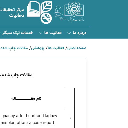
مرکز تحقیقات
دخانیات
درباره ما
فعالیت ها
خدمات ترک سیگار
صفحه اصلی
فعالیت ها
پژوهشی
مقالات چاپ شده
مقالات چاپ ­شده در سال ۲۰۲۴ و محاسبه ­شده در
نام مقـــــــــــــاله
egnancy after heart and kidney
1
ransplantation: a case report