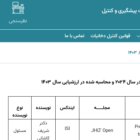
 پیشگیری و کنترل
نظرسنجی
قوانین کنترل دخانیات
تماس با ما
1403
 ارزشیابی سال ۱۴۰۳
مجلـــــه
ایندکس
نویسنده
نوع
نویسنده
دکتر
Pr
ISI
JHLT Open
شریف
مسئول
t
کاشانی