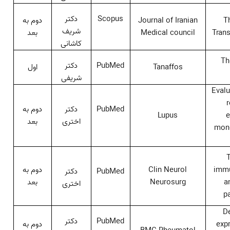
Scopus
دکتر
T
Journal of Iranian
دوم به
شریف
Trans
Medical council
بعد
کاشانی
Th
PubMed
دکتر
Tanaffos
اول
شریفی
Evalu
r
PubMed
دکتر
دوم به
Lupus
e
اختری
بعد
mono
T
immu
Clin Neurol
دوم به
PubMed
دکتر
a
Neurosurg
بعد
اختری
p
De
PubMed
دکتر
exp
دوم به