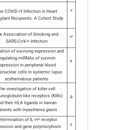
2
he COVID-19 Infection in Heart
plant Recipients: A Cohort Study
e Association of Smoking and
3
SARS-CoV-2 Infection
ation of surviving expression and
egulating miRNAs of survivin
4
xpression in peripheral blood
nuclear cells in systemic lupus
erythematous patients
he investigation of killer-cell
noglobulin-like receptors (KIRs)
5
nd their HLA ligands in Iranian
atients with myasthenia gravis
termination of IL-23 receptor
6
ression and gene polymorphism