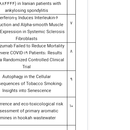
884444) in Iranian patients with
ankylosing spondylitis
terferon-γ Induces Interleukin-6
7
uction and Alpha-smooth Muscle
 Expression in Systemic Sclerosis
Fibroblasts
izumab Failed to Reduce Mortality
8
evere COVID-19 Patients: Results
a Randomized Controlled Clinical
Trial
Autophagy in the Cellular
9
equences of Tobacco Smoking:
Insights into Senescence
rence and eco-toxicological risk
10
sessment of primary aromatic
mines in hookah wastewater