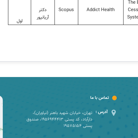
The 
Cess
Addict Health
Scopus
دکتر
Syst
آریانپور
اول
تماس با ما
آدرس :
تهران، خیابان شهید باهنر (نیاوران)،
دارآباد، کد پستی 1956944413، صندوق
پستی 19575154