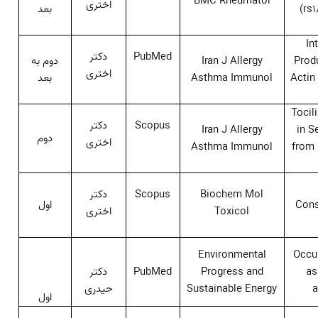
BMC Rheumatol
اختری
(rs1
بعد
In
PubMed
دکتر
Prod
Iran J Allergy
دوم به
اختری
Actin
Asthma Immunol
بعد
Tocil
Scopus
دکتر
Iran J Allergy
in S
دوم
اختری
Asthma Immunol
from 
Biochem Mol
Scopus
دکتر
Cons
اول
Toxicol
اختری
Environmental
Occur
as
Progress and
PubMed
دکتر
a
Sustainable Energy
حیدری
اول