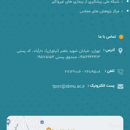
شبکه ملی پیشگیری از بیماری های غیرواگیر
مرکز پژوهش های مجلس
تماس با ما
آدرس :
تهران، خیابان شهید باهنر (نیاوران)، دارآباد، کد پستی
1956944413، صندوق پستی 19575154
تلفن :
26109508 - 27122006
پست الکترونیک :
tpcrc@sbmu.ac.ir