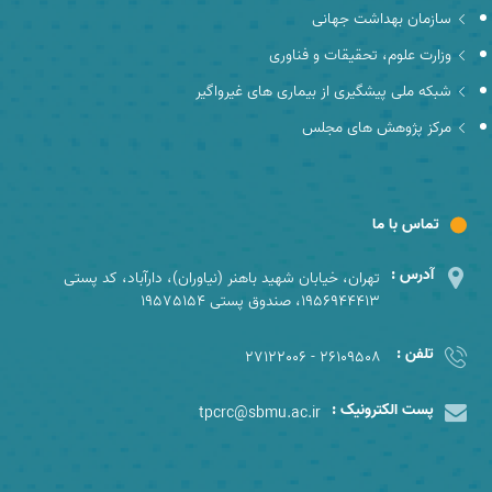
سازمان بهداشت جهانی
وزارت علوم، تحقیقات و فناوری
شبکه ملی پیشگیری از بیماری های غیرواگیر
مرکز پژوهش های مجلس
تماس با ما
آدرس :
تهران، خیابان شهید باهنر (نیاوران)، دارآباد، کد پستی
1956944413، صندوق پستی 19575154
تلفن :
26109508 - 27122006
پست الکترونیک :
tpcrc@sbmu.ac.ir