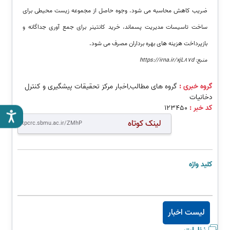
ضریب کاهش محاسبه می شود. وجوه حاصل از مجموعه زیست محیطی برای
ساخت تاسیسات مدیریت پسماند، خرید کانتینر برای جمع آوری جداگانه و
بازپرداخت هزینه های بهره برداران مصرف می شود.
منبع: https://irna.ir/xjL87d
گروه خبری :
گروه های مطالب,اخبار مرکز تحقیقات پیشگیری و کنترل
دخانیات
کد خبر :
123450
لینک کوتاه
کلید واژه
لیست اخبار