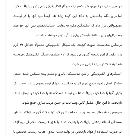
در عین حال، در تئوری، هر عنصر یک سیگار الکترونیکی را می توان بازیافت کرد.
اما برای نظم بخشیدن به دفع این گونه زباله ها، ابتدا باید آنها را در لیست
محصولاتی قرار داد که سازندگان ملزم به رعایت استانداردهای دفع آنها خواهند
بود. بنابراین این کالاها فرصتی برای زندگی دوم خواهند داشت.
براساس محاسبات صورت گرفته، یک سیگار الکترونیکی معمولاً حداقل ۳۰ گرم
وزن دارد. از این نتیجه گیری می شود که ۶۷ میلیون سیگار الکترونیکی فروخته
شده به ۲۰۱۰ تن زباله تبدیل می شود.
"سیگارهای الکترونیکی از فلز، پلاستیک، باتری و پشم پنبه تشکیل شده است.
مشکل اصلی نحوه جمع آوری آنها و جداسازی آنها از توده عمومی زباله است. اگر
بتوان آنها را جدا کرد، بازیافت ها می توانند دستگاه ها را جدا کرده و ارسال کنند.
بازیافت. با این حال، مقدار کافی ویپ باید در حین مرتب سازی جمع شود.
سرویس مطبوعاتی محیط زیست خاطرنشان کرد:تولیدکنندگان می‌توانند به طور
مستقل استانداردهای بازیافت را رعایت کنند یا هزینه زیست محیطی بپردازند.
در صورت استفاده از مواد بازیافتی در تولید بسته بندی، هزینه زیست محیطی با